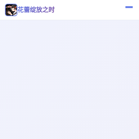
花蕾绽放之时