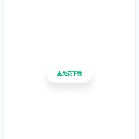
2.3M+
总下载量
4.9/5
用户评分
900K+
活跃用户
免费下载
安全下载
高速安装
完全免费
客服支持