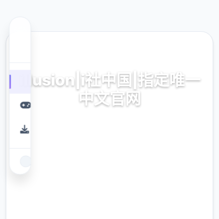
📝 热门推荐
illusion|i社中国|指定唯一
中文官网
phantasy|i社中国|指确唯唯一简体中文正版软
件空偿面载
9.4
评分
2.3M