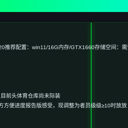
20
​推荐配置​
​：win11/16G内存/GTX1660
​存储空间​
​：
，但目前头体育仓库尚未际装
方方便进度报告版感受，现调整为者员级级≥10时放放