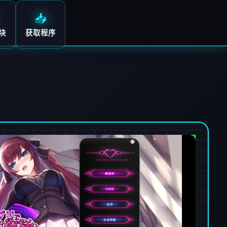
📥
块
获取程序