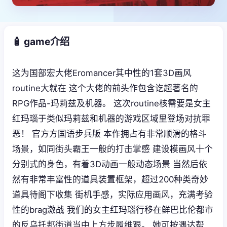
🧴 game介绍
这为国部宏大佬Eromancer其中性的1套3D画风
routine大就在 这个大佬的前头作包含讫超著名的
RPG作品-玛莉兹及机器。 这次routine核需要是女主
红玛瑙于类似玛莉兹和机器的游戏区域里登场对抗罪
恶！ 官方方国语步兵版 本作拥占有非常顺滑的格斗
场景，如同街头霸王一般的打击掌感 建设模画风十个
分别式的身色，有着3D动画一般动态场景 当然后依
然有非常丰富性的道具装置框架，超过200种类奇妙
道具待阁下收集 街机手感，实际应用画风，充满考验
性的brag激战 我们的女主红玛瑙行移在鲜巴比伦都市
的反乌托邦街道当中上方步履维艰。 她可按遇达帮