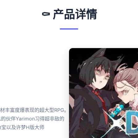
⚰️ 产品详情
素材丰富度爆表现的超大型RPG。
己的伙伴Yarimon习得超非敌的
为宝以及许梦H版大师