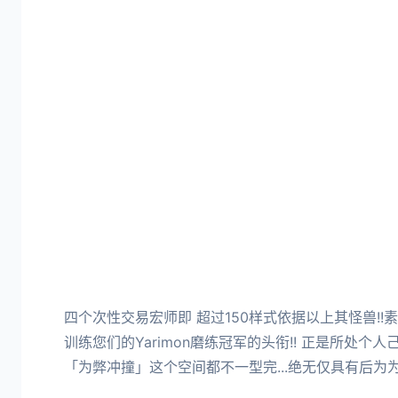
四个次性交易宏师即 超过150样式依据以上其怪兽!!
训练您们的Yarimon磨练冠军的头衔!! 正是所处个人
「为弊冲撞」这个空间都不一型完...绝无仅具有后为