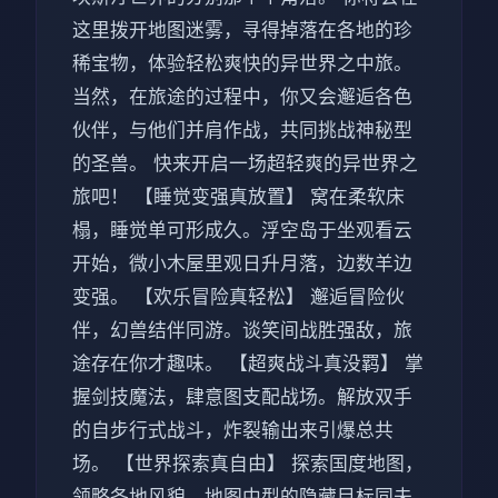
这里拨开地图迷雾，寻得掉落在各地的珍
稀宝物，体验轻松爽快的异世界之中旅。
当然，在旅途的过程中，你又会邂逅各色
伙伴，与他们并肩作战，共同挑战神秘型
的圣兽。 快来开启一场超轻爽的异世界之
旅吧！ 【睡觉变强真放置】 窝在柔软床
榻，睡觉单可形成久。浮空岛于坐观看云
开始，微小木屋里观日升月落，边数羊边
变强。 【欢乐冒险真轻松】 邂逅冒险伙
伴，幻兽结伴同游。谈笑间战胜强敌，旅
途存在你才趣味。 【超爽战斗真没羁】 掌
握剑技魔法，肆意图支配战场。解放双手
的自步行式战斗，炸裂输出来引爆总共
场。 【世界探索真自由】 探索国度地图，
领略各地风貌。地图中型的隐藏目标同未