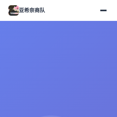
亚希奈商队